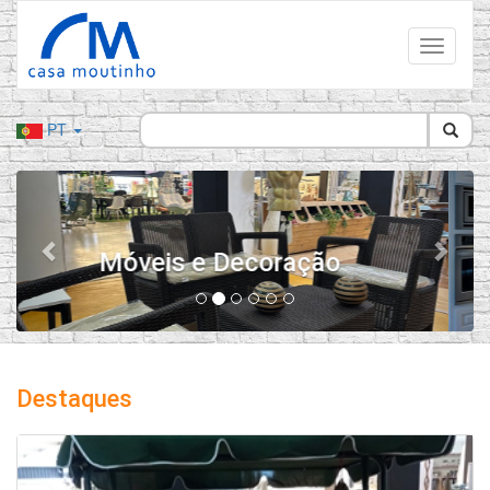
PT
Previous
Next
Electrodomésticos e
Ferragens
Destaques