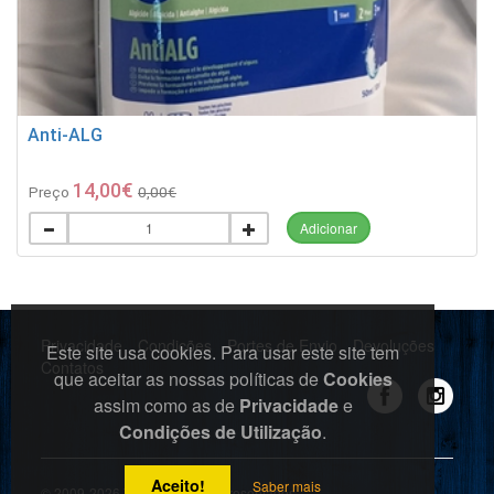
Anti-ALG
14,00€
Preço
0,00€
Adicionar
Privacidade
Condições
Portes de Envio
Devoluções
Este site usa cookies. Para usar este site tem
Contatos
que aceitar as nossas políticas de
Cookies
assim como as de
Privacidade
e
Condições de Utilização
.
Aceito!
Saber mais
© 2009-2026 Todos os direitos reservados