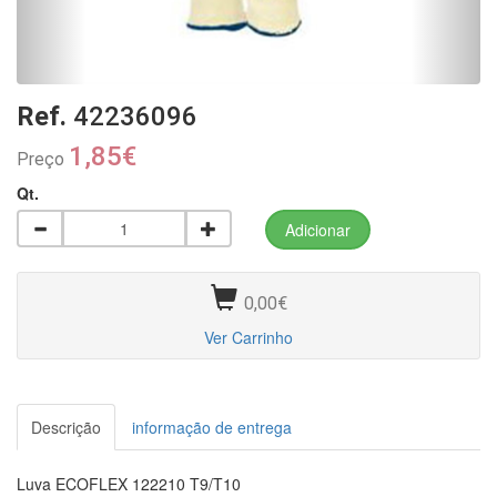
Ref.
42236096
1,85€
Preço
Qt.
0,00€
Ver Carrinho
Descrição
informação de entrega
Luva ECOFLEX 122210 T9/T10