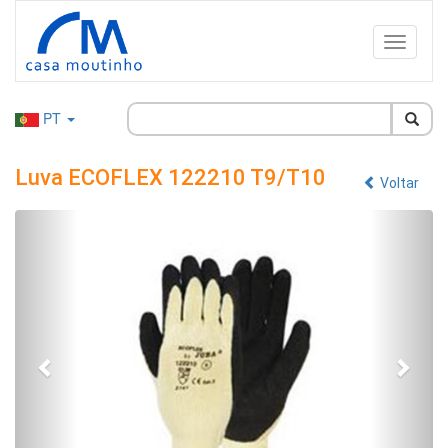
PT
Luva ECOFLEX 122210 T9/T10
Voltar
Anterior
Segu